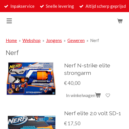
Inpakservice
Snelle levering
Altijd scherp geprijsd
Ga
direct
naar
de
hoofdinhoud
Home
»
Webshop
»
Jongens
»
Geweren
»
Nerf
Nerf
Nerf N-strike elite
strongarm
€ 40,00
In winkelwagen
Nerf elite 2.0 volt SD-1
€ 17,50