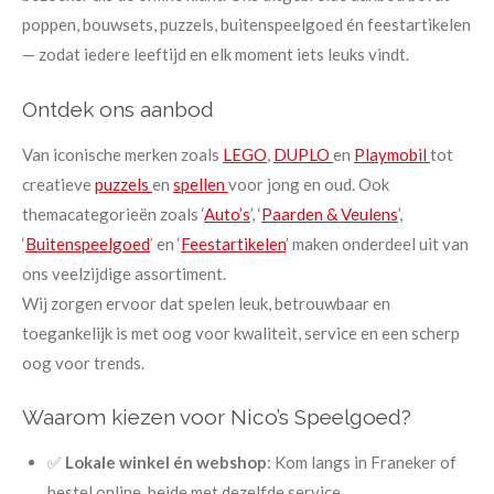
poppen, bouwsets, puzzels, buitenspeelgoed én feestartikelen
— zodat iedere leeftijd en elk moment iets leuks vindt.
Ontdek ons aanbod
Van iconische merken zoals
LEGO
,
DUPLO
en
Playmobil
tot
creatieve
puzzels
en
spellen
voor jong en oud. Ook
themacategorieën zoals ‘
Auto’s
’, ‘
Paarden & Veulens
’,
‘
Buitenspeelgoed
’ en ‘
Feestartikelen
’ maken onderdeel uit van
ons veelzijdige assortiment.
Wij zorgen ervoor dat spelen leuk, betrouwbaar en
toegankelijk is met oog voor kwaliteit, service en een scherp
oog voor trends.
Waarom kiezen voor Nico’s Speelgoed?
✅
Lokale winkel én webshop
: Kom langs in Franeker of
bestel online, beide met dezelfde service.