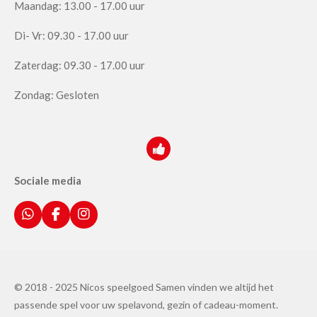
Maandag: 13.00 - 17.00 uur
Di- Vr: 09.30 - 17.00 uur
Zaterdag: 09.30 - 17.00 uur
Zondag: Gesloten
Sociale media
W
F
I
h
a
n
a
c
s
t
e
t
s
b
a
A
o
g
© 2018 - 2025 Nicos speelgoed Samen vinden we altijd het
p
o
r
passende spel voor uw spelavond, gezin of cadeau-moment.
p
k
a