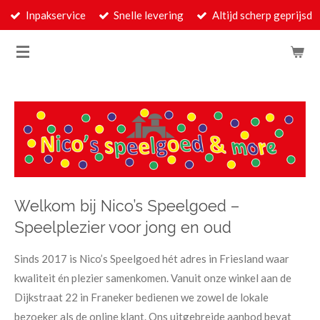
Inpakservice
Snelle levering
Altijd scherp geprijsd
Ga
direct
naar
de
hoofdinhoud
Welkom bij Nico’s Speelgoed –
Speelplezier voor jong en oud
Sinds 2017 is Nico’s Speelgoed hét adres in Friesland waar
kwaliteit én plezier samenkomen. Vanuit onze winkel aan de
Dijkstraat 22 in Franeker bedienen we zowel de lokale
bezoeker als de online klant. Ons uitgebreide aanbod bevat