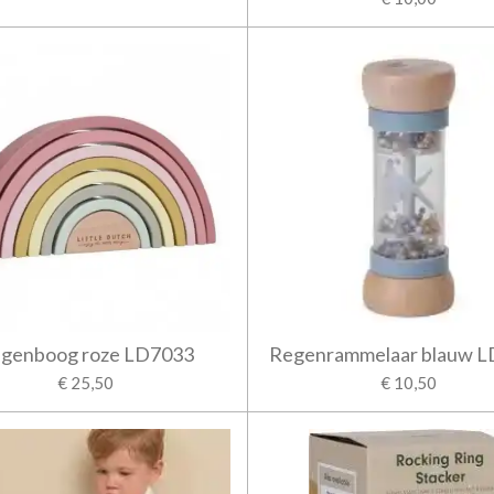
genboog roze LD7033
Regenrammelaar blauw 
€ 25,50
€ 10,50