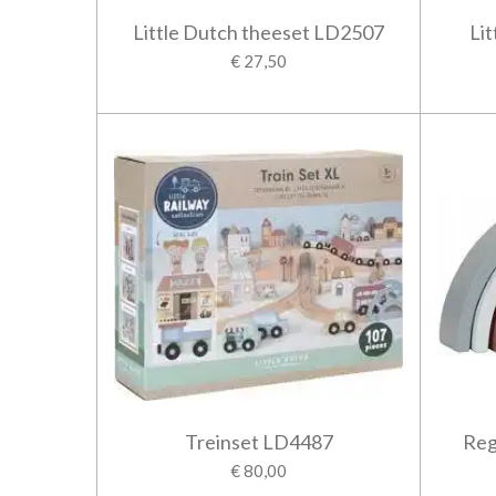
Little Dutch theeset LD2507
Lit
€ 27,50
Treinset LD4487
Reg
€ 80,00