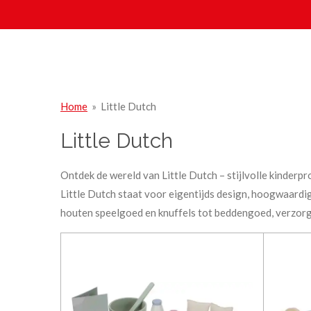
Ga
direct
naar
de
hoofdinhoud
Home
»
Little Dutch
Little Dutch
Ontdek de wereld van Little Dutch – stijlvolle kinderp
Little Dutch staat voor eigentijds design, hoogwaardig
houten speelgoed en knuffels tot beddengoed, verzorgi