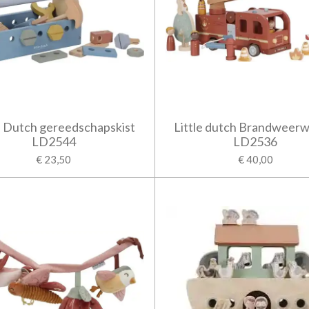
le Dutch gereedschapskist
Little dutch Brandweer
LD2544
LD2536
€ 23,50
€ 40,00