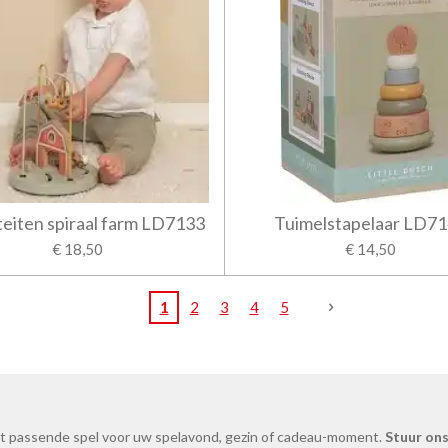
teiten spiraal farm LD7133
Tuimelstapelaar LD7
€ 18,50
€ 14,50
1
2
3
4
5
et passende spel voor uw spelavond, gezin of cadeau-moment.
Stuur on