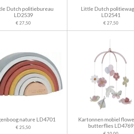
tle Dutch politiebureau
Little Dutch politiewa
LD2539
LD2541
€ 27,50
€ 27,50
enboog nature LD4701
Kartonnen mobiel flowe
butterflies LD4769
€ 25,50
€ 10,00