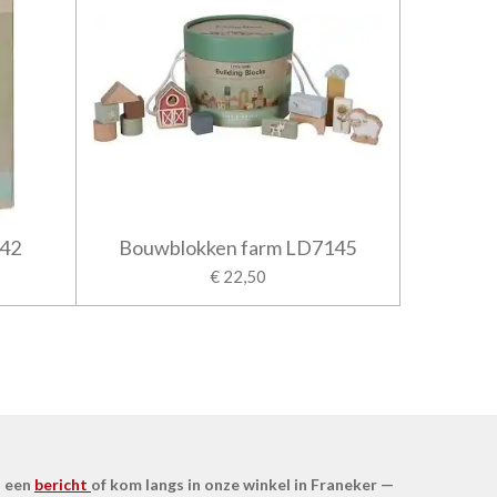
142
Bouwblokken farm LD7145
€ 22,50
s een
bericht
of kom langs in onze winkel in Franeker —