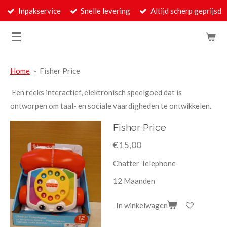
Inpakservice
Snelle levering
Altijd scherp geprijsd
Ga
direct
naar
de
hoofdinhoud
Home
»
Fisher Price
Een reeks interactief, elektronisch speelgoed dat is
ontworpen om taal- en sociale vaardigheden te ontwikkelen.
Fisher Price
€ 15,00
Chatter Telephone
12 Maanden
In winkelwagen