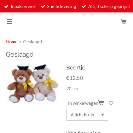
Inpakservice
Snelle levering
Altijd scherp geprijsd
Ga
direct
naar
de
hoofdinhoud
Home
»
Geslaagd
Geslaagd
Beertje
€ 12,50
20 cm
In winkelwagen