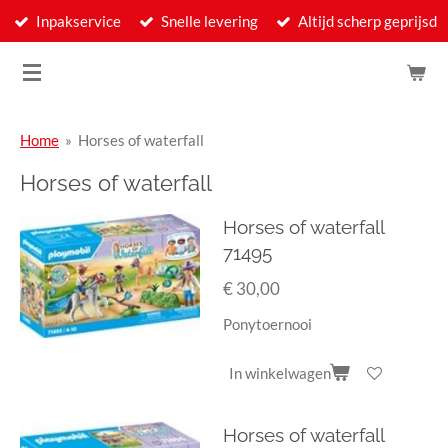
Inpakservice
Snelle levering
Altijd scherp geprijsd
Ga
direct
naar
de
hoofdinhoud
Home
»
Horses of waterfall
Horses of waterfall
Horses of waterfall
71495
€ 30,00
Ponytoernooi
In winkelwagen
Horses of waterfall