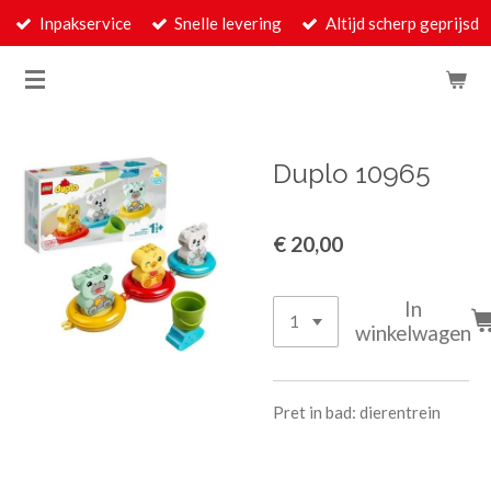
Inpakservice
Snelle levering
Altijd scherp geprijsd
Ga
direct
naar
de
hoofdinhoud
Duplo 10965
€ 20,00
In
winkelwagen
Pret in bad: dierentrein