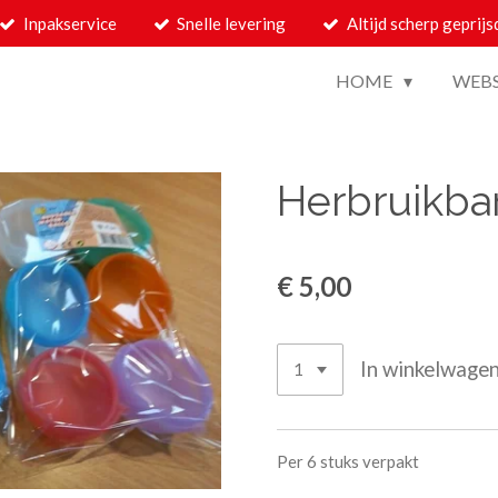
Inpakservice
Snelle levering
Altijd scherp geprijs
HOME
WEB
Herbruikba
€ 5,00
In winkelwage
Per 6 stuks verpakt