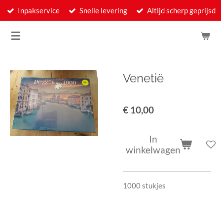
Inpakservice
Snelle levering
Altijd scherp geprijsd
Ga
direct
naar
de
hoofdinhoud
Venetië
€ 10,00
In
winkelwagen
1000 stukjes