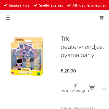
Inpakservice
Snelle levering
Altijd scherp geprijsd
Ga
direct
naar
de
hoofdinhoud
Trio
peutervriendjes,
pyama party
€ 20,00
In
winkelwagen
Trio peutervriendjes -