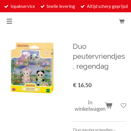
Inpakservice
Snelle levering
Altijd scherp geprijsd
Ga
direct
naar
de
hoofdinhoud
Duo
peutervriendjes
, regendag
€ 16,50
In
winkelwagen
Duo peutervriendjes -