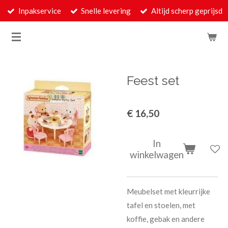
Inpakservice
Snelle levering
Altijd scherp geprijsd
Ga
direct
naar
de
hoofdinhoud
Feest set
€ 16,50
In
winkelwagen
Meubelset met kleurrijke
tafel en stoelen, met
koffie, gebak en andere