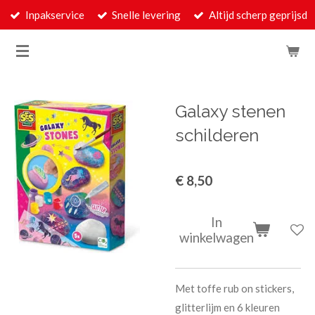
Inpakservice
Snelle levering
Altijd scherp geprijsd
Ga
direct
naar
de
hoofdinhoud
Galaxy stenen
schilderen
€ 8,50
In
winkelwagen
Met toffe rub on stickers,
glitterlijm en 6 kleuren