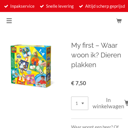
Inpakservice
Snelle levering
Altijd scherp geprijsd
Ga
direct
naar
de
hoofdinhoud
My first – Waar
woon ik? Dieren
plakken
€ 7,50
In
winkelwagen
Waar woont een beer? Of