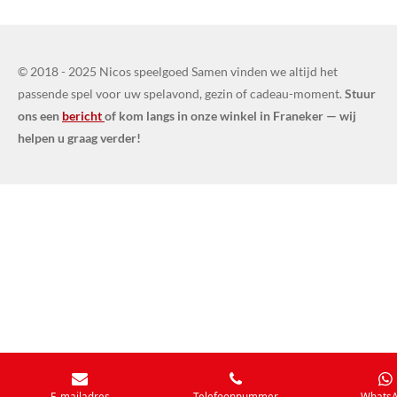
© 2018 - 2025 Nicos speelgoed Samen vinden we altijd het
passende spel voor uw spelavond, gezin of cadeau-moment.
Stuur
ons een
bericht
of kom langs in onze winkel in Franeker — wij
helpen u graag verder!
E-mailadres
Telefoonnummer
Whats