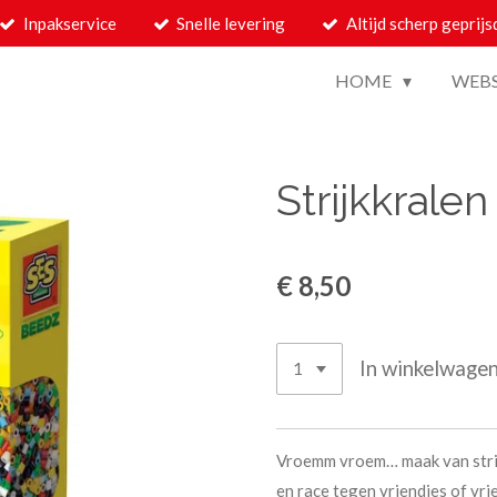
Inpakservice
Snelle levering
Altijd scherp geprijs
HOME
WEB
Strijkkralen
€ 8,50
In winkelwage
Vroemm vroem… maak van strijk
en race tegen vriendjes of vri