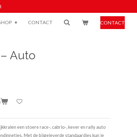
d
SHOP
CONTACT
CONTACT
 – Auto
n
kralen een stoere race-, cabrio-, kever en rally auto
endinnetjes. Met de bijgeleverde standaardjes kun je