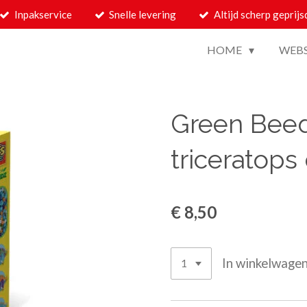
Inpakservice
Snelle levering
Altijd scherp geprijs
HOME
WEB
Green Beedz
triceratops
€ 8,50
In winkelwage