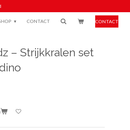
d
SHOP
CONTACT
CONTACT
 – Strijkkralen set
 dino
n