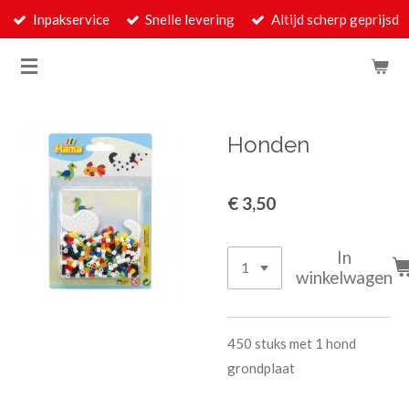
Inpakservice
Snelle levering
Altijd scherp geprijsd
Ga
direct
naar
de
hoofdinhoud
Honden
€ 3,50
In
winkelwagen
450 stuks met 1 hond
grondplaat