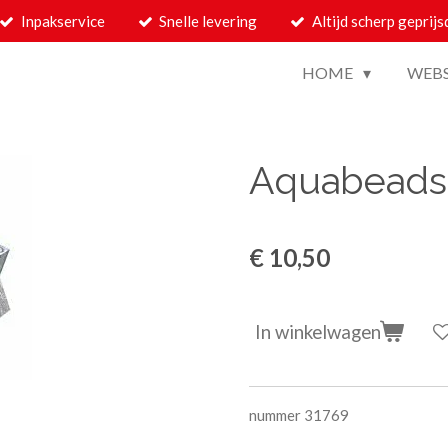
Inpakservice
Snelle levering
Altijd scherp geprijs
HOME
WEB
Aquabeads
€ 10,50
In winkelwagen
nummer 31769