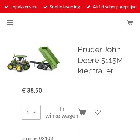
Inpakservice
Snelle levering
Altijd scherp geprijsd
Ga
direct
naar
de
hoofdinhoud
Bruder John
Deere 5115M
kieptrailer
€ 38,50
In
winkelwagen
nummer 02108