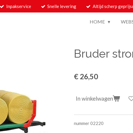
Inpakservice
Snelle levering
Altijd scherp geprijs
HOME
WEB
Bruder str
€ 26,50
In winkelwagen
nummer 02220