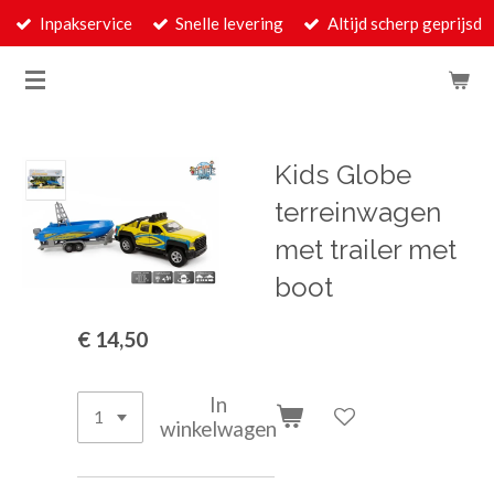
Inpakservice
Snelle levering
Altijd scherp geprijsd
Ga
direct
naar
de
hoofdinhoud
Kids Globe
terreinwagen
met trailer met
boot
€ 14,50
In
winkelwagen