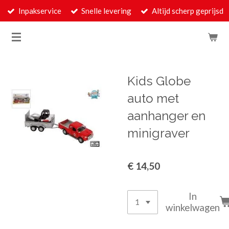
Inpakservice
Snelle levering
Altijd scherp geprijsd
Ga
direct
naar
de
hoofdinhoud
Kids Globe
auto met
aanhanger en
minigraver
€ 14,50
In
winkelwagen