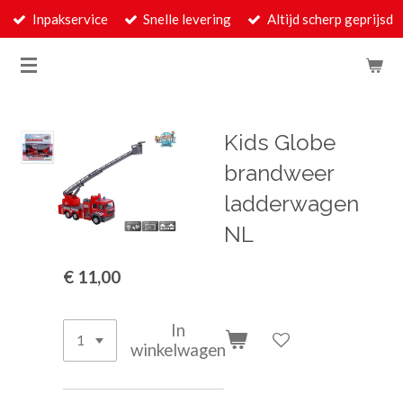
Inpakservice
Snelle levering
Altijd scherp geprijsd
Ga
direct
naar
de
hoofdinhoud
Kids Globe
brandweer
ladderwagen
NL
€ 11,00
In
winkelwagen