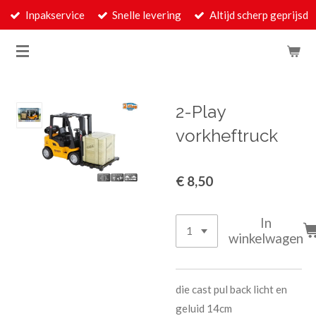
Inpakservice
Snelle levering
Altijd scherp geprijsd
Ga
direct
naar
de
hoofdinhoud
2-Play
vorkheftruck
€ 8,50
In
winkelwagen
die cast pul back licht en
geluid 14cm