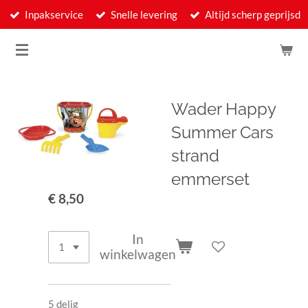
Inpakservice
Snelle levering
Altijd scherp geprijsd
Ga
direct
naar
de
hoofdinhoud
Wader Happy
Summer Cars
strand
emmerset
€ 8,50
In
winkelwagen
5 delig