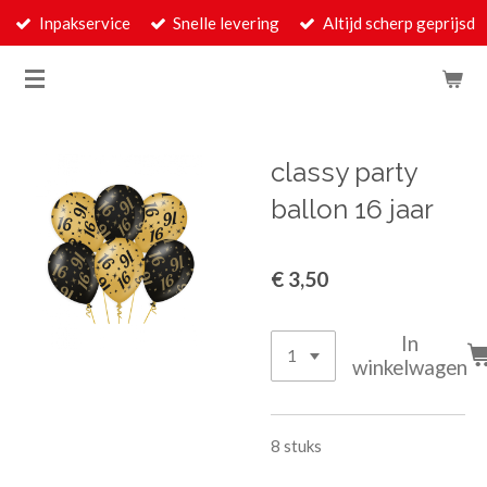
Inpakservice
Snelle levering
Altijd scherp geprijsd
Ga
direct
naar
de
hoofdinhoud
classy party
ballon 16 jaar
€ 3,50
In
winkelwagen
8 stuks