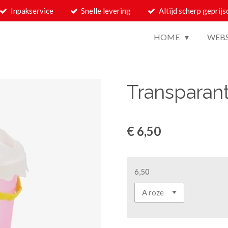
Inpakservice
Snelle levering
Altijd scherp geprijs
HOME
WEB
Transparan
€ 6,50
6,50