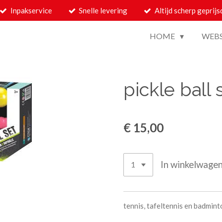
Inpakservice
Snelle levering
Altijd scherp geprijs
HOME
WEB
pickle ball 
€ 15,00
In winkelwage
tennis, tafeltennis en badmin