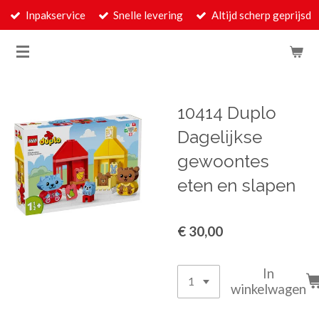
Inpakservice
Snelle levering
Altijd scherp geprijsd
Ga
direct
naar
de
hoofdinhoud
10414 Duplo
Dagelijkse
gewoontes
eten en slapen
€ 30,00
In
winkelwagen