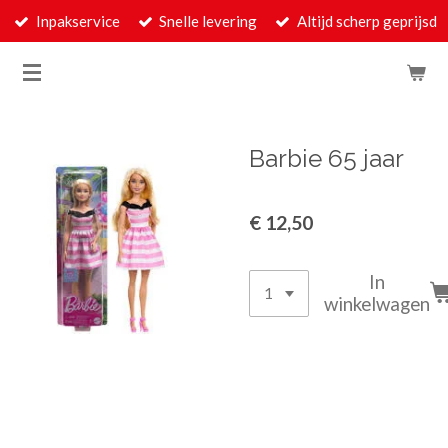
Inpakservice
Snelle levering
Altijd scherp geprijsd
Ga
direct
naar
de
hoofdinhoud
Barbie 65 jaar
€ 12,50
In
winkelwagen