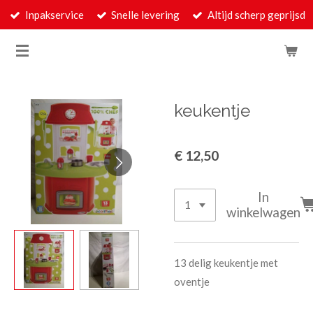
Inpakservice
Snelle levering
Altijd scherp geprijsd
Ga
direct
naar
de
hoofdinhoud
keukentje
€ 12,50
In
winkelwagen
13 delig keukentje met
oventje