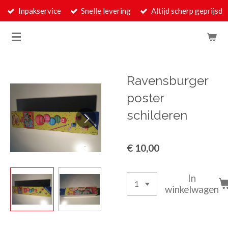
Inpakservice
Snelle levering
Altijd scherp geprijsd
Ga
direct
naar
de
hoofdinhoud
Ravensburger
poster
schilderen
€ 10,00
In
winkelwagen