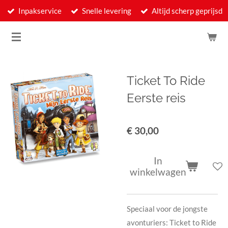
Inpakservice
Snelle levering
Altijd scherp geprijsd
Ga
direct
naar
de
hoofdinhoud
Ticket To Ride
Eerste reis
€ 30,00
In
winkelwagen
Speciaal voor de jongste
avonturiers: Ticket to Ride