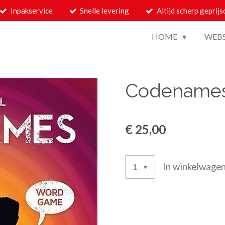
Inpakservice
Snelle levering
Altijd scherp geprijs
HOME
WEB
Codename
€ 25,00
In winkelwage