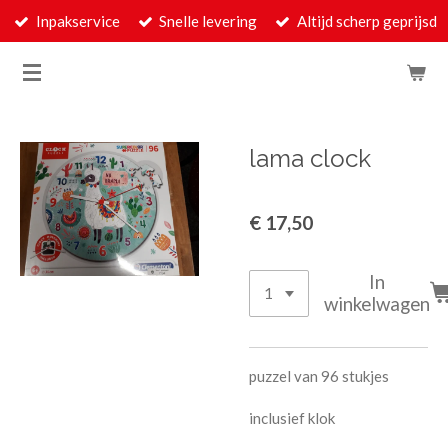
Inpakservice
Snelle levering
Altijd scherp geprijsd
Ga
direct
naar
de
hoofdinhoud
lama clock
€ 17,50
In
winkelwagen
puzzel van 96 stukjes
inclusief klok