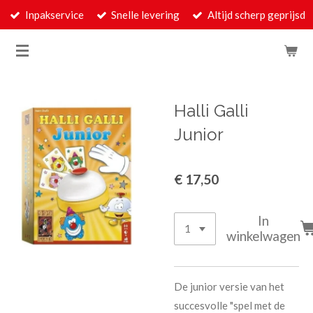
Inpakservice
Snelle levering
Altijd scherp geprijsd
Ga
direct
naar
de
hoofdinhoud
Halli Galli
Junior
€ 17,50
In
winkelwagen
De junior versie van het
succesvolle "spel met de