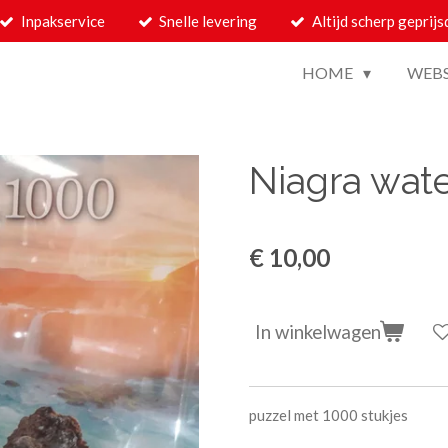
Inpakservice
Snelle levering
Altijd scherp geprijs
HOME
WEB
Niagra wate
€ 10,00
In winkelwagen
puzzel met 1000 stukjes