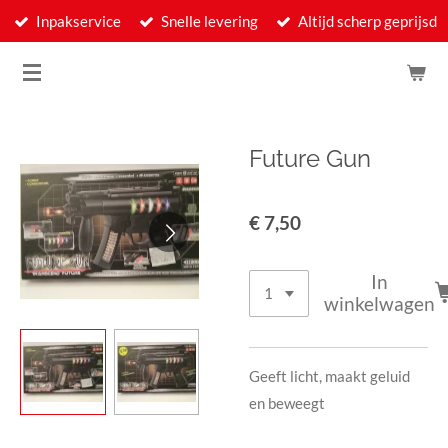
Inpakservice
Snelle levering
Altijd scherp geprijsd
Ga
direct
naar
de
hoofdinhoud
Future Gun
€ 7,50
In
winkelwagen
Geeft licht, maakt geluid
en beweegt