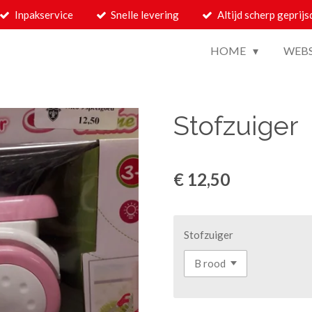
Inpakservice
Snelle levering
Altijd scherp geprijs
HOME
WEB
Stofzuiger
€ 12,50
Stofzuiger