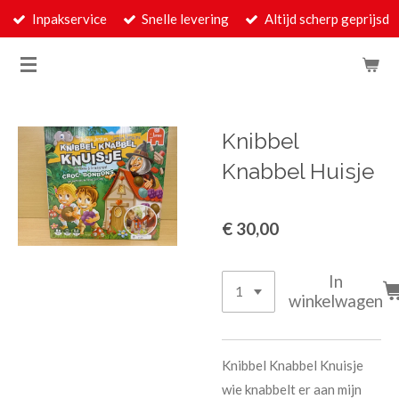
Inpakservice
Snelle levering
Altijd scherp geprijsd
Ga
direct
naar
de
hoofdinhoud
Knibbel
Knabbel Huisje
€ 30,00
In
winkelwagen
Knibbel Knabbel Knuisje
wie knabbelt er aan mijn