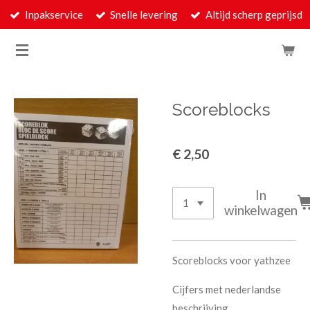
Inpakservice
Snelle levering
Altijd scherp geprijsd
Ga
direct
naar
de
hoofdinhoud
Scoreblocks
€ 2,50
In
winkelwagen
Scoreblocks voor yathzee
Cijfers met nederlandse
beschrijving