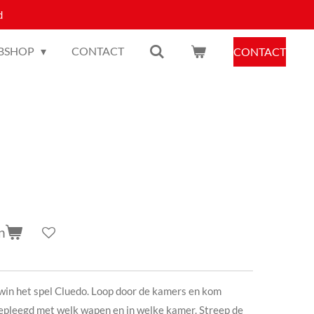
d
BSHOP
CONTACT
CONTACT
n
 win het spel Cluedo. Loop door de kamers en kom
epleegd met welk wapen en in welke kamer. Streep de