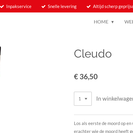
Inpakservice
Snelle levering
Altijd scherp geprijs
HOME
WE
Cleudo
€ 36,50
In winkelwage
Los als eerste de moord op en
erachter wie de moord heeft g