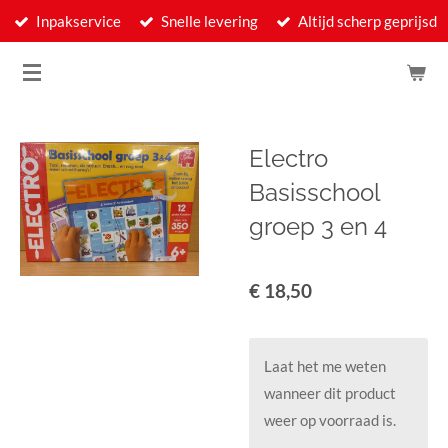
Inpakservice
Snelle levering
Altijd scherp geprijsd
Ga
direct
naar
de
hoofdinhoud
Electro
Basisschool
groep 3 en 4
€ 18,50
Laat het me weten
wanneer dit product
weer op voorraad is.