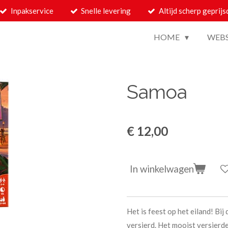
Inpakservice
Snelle levering
Altijd scherp geprijs
HOME
WEB
Samoa
€ 12,00
In winkelwagen
Het is feest op het eiland! Bi
versierd. Het mooist versierd