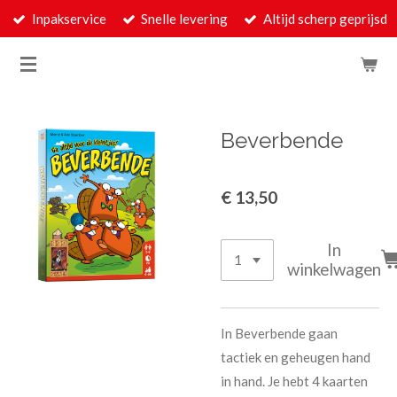
Inpakservice
Snelle levering
Altijd scherp geprijsd
Ga
direct
naar
de
hoofdinhoud
Beverbende
€ 13,50
In
winkelwagen
In Beverbende gaan
tactiek en geheugen hand
in hand. Je hebt 4 kaarten