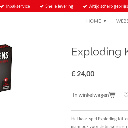
Inpakservice
Snelle levering
Altijd scherp geprijs
HOME
WEB
Exploding K
€ 24,00
In winkelwagen
Het kaartspel Exploding Kitte
maar ook voor tietmagiërs en b