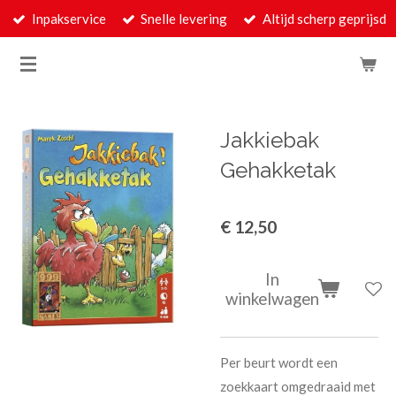
Inpakservice
Snelle levering
Altijd scherp geprijsd
Ga
direct
naar
de
hoofdinhoud
Jakkiebak
Gehakketak
€ 12,50
In
winkelwagen
Per beurt wordt een
zoekkaart omgedraaid met