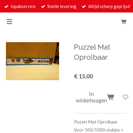
Inpakservice
Snelle levering
Altijd scherp geprijsd
Ga
direct
naar
de
hoofdinhoud
Puzzel Mat
Oprolbaar
€ 15,00
In
winkelwagen
Puzzel Mat Oprolbaar
Voor 500/1000 stukjes +