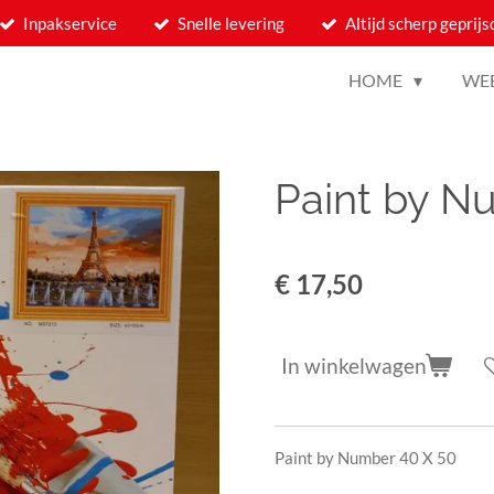
Inpakservice
Snelle levering
Altijd scherp geprijs
HOME
WE
Paint by N
€ 17,50
In winkelwagen
Paint by Number 40 X 50