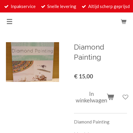
Inpakservice
Snelle levering
Altijd scherp geprijsd
Ga
direct
naar
de
hoofdinhoud
Diamond
Painting
€ 15,00
In
winkelwagen
Diamond Painting